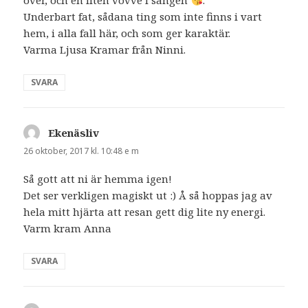
över, och en liten vovve i sängen
.
Underbart fat, sådana ting som inte finns i vart
hem, i alla fall här, och som ger karaktär.
Varma Ljusa Kramar från Ninni.
SVARA
Ekenäsliv
skriver:
26 oktober, 2017 kl. 10:48 e m
Så gott att ni är hemma igen!
Det ser verkligen magiskt ut :) Å så hoppas jag av
hela mitt hjärta att resan gett dig lite ny energi.
Varm kram Anna
SVARA