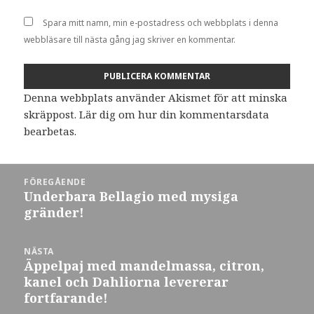
Spara mitt namn, min e-postadress och webbplats i denna
webbläsare till nästa gång jag skriver en kommentar.
Denna webbplats använder Akismet för att minska
skräppost.
Lär dig om hur din kommentarsdata
bearbetas
.
Inläggsnavigering
FÖREGÅENDE
Underbara Bellagio med mysiga
Föregående
gränder!
inlägg:
NÄSTA
Äppelpaj med mandelmassa, citron,
Nästa
kanel och Dahliorna levererar
inlägg:
fortfarande!