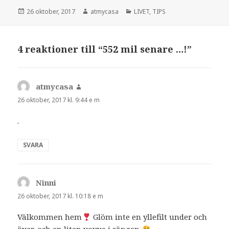
Postat
Författare
Kategorier
26 oktober, 2017
atmycasa
LIVET
,
TIPS
4 reaktioner till “552 mil senare …!”
atmycasa
skriver:
26 oktober, 2017 kl. 9:44 e m
.
SVARA
Ninni
skriver:
26 oktober, 2017 kl. 10:18 e m
Välkommen hem
Glöm inte en yllefilt under och