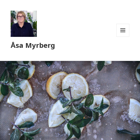
MENY
Åsa Myrberg
OCH
WIDGETS