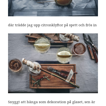
där trädde jag upp citronklyftor på spett och frös in
Snyggt att hänga som dekoration på glaset, sen är