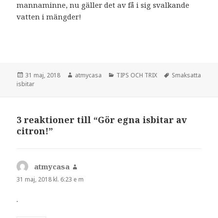
mannaminne, nu gäller det av få i sig svalkande
vatten i mängder!
Postat
Författare
Kategorier
Taggar
31 maj, 2018
atmycasa
TIPS OCH TRIX
Smaksatta
isbitar
3 reaktioner till “Gör egna isbitar av
citron!”
atmycasa
skriver:
31 maj, 2018 kl. 6:23 e m
.