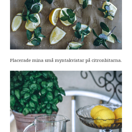
Placerade mina små myntakvistar på citronbitarna.