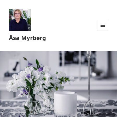
MENY
Åsa Myrberg
OCH
WIDGETS