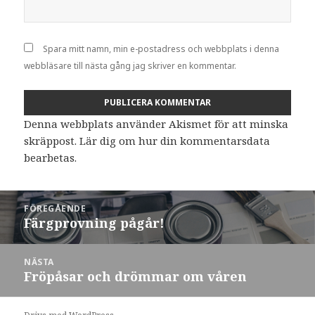
Spara mitt namn, min e-postadress och webbplats i denna
webbläsare till nästa gång jag skriver en kommentar.
Denna webbplats använder Akismet för att minska
skräppost.
Lär dig om hur din kommentarsdata
bearbetas
.
Inläggsnavigering
FÖREGÅENDE
Färgprovning pågår!
Föregående
inlägg:
NÄSTA
Fröpåsar och drömmar om våren
Nästa
inlägg: