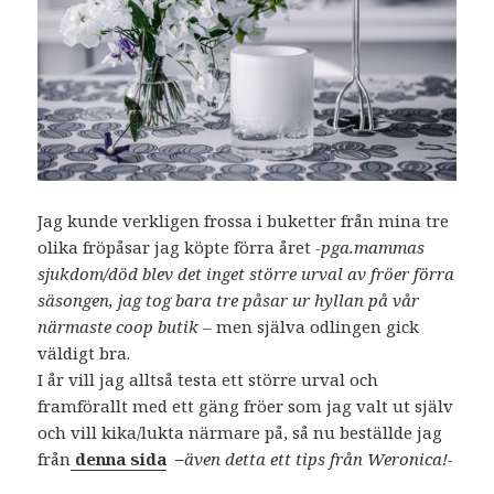
Jag kunde verkligen frossa i buketter från mina tre
olika fröpåsar jag köpte förra året
-pga.mammas
sjukdom/död blev det inget större urval av fröer förra
säsongen, jag tog bara tre påsar ur hyllan på vår
närmaste
coop butik –
men själva odlingen gick
väldigt bra.
I år vill jag alltså testa ett större urval och
framförallt med ett gäng fröer som jag valt ut själv
och vill kika/lukta närmare på, så nu beställde jag
från
denna sida
–
även detta ett tips från Weronica!-