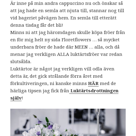
Är inne på min andra cappuccino nu och önskar så
att jag hade en semla att njuta till, stannar nog till
vid bageriet påvägen hem. En semla till etterätt
denna tisdag får det bli!
Minns ni att jag häromdagen skulle köpa fröer från
en för mig helt ny sida Floretflowers … så mycket
underbara fröer de hade där MEEN … alla, och då
menar jag verkligen ALLA luktärtsfröer var redan
slutsålda.
Luktärtor är något jag verkligen vill odla även
detta är, det gick strålande förra året med
förkultiveringen, ni kanske minns
HÄR
med de
härliga tipsen jag fick från
Luktärtsdrottningen
själv
!