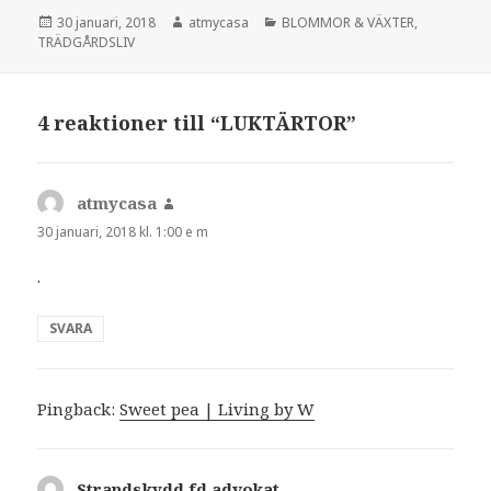
Postat
Författare
Kategorier
30 januari, 2018
atmycasa
BLOMMOR & VÄXTER
,
TRÄDGÅRDSLIV
4 reaktioner till “LUKTÄRTOR”
atmycasa
skriver:
30 januari, 2018 kl. 1:00 e m
.
SVARA
Pingback:
Sweet pea | Living by W
Strandskydd fd advokat
skriver: