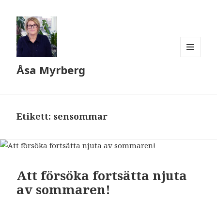
MENY
Åsa Myrberg
OCH
WIDGETS
Etikett:
sensommar
Att försöka fortsätta njuta
av sommaren!