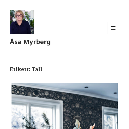
MENY
Åsa Myrberg
OCH
WIDGETS
Etikett:
Tall