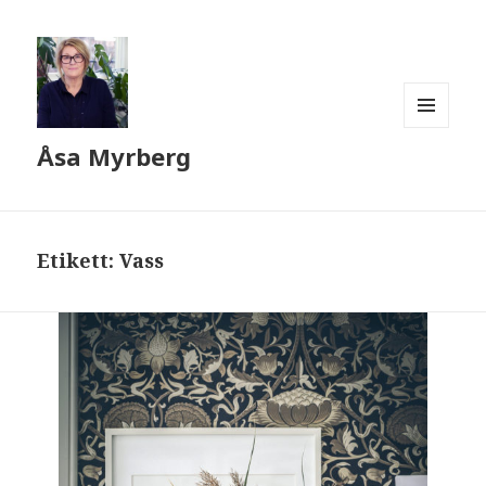
MENY
Åsa Myrberg
OCH
WIDGETS
Etikett:
Vass