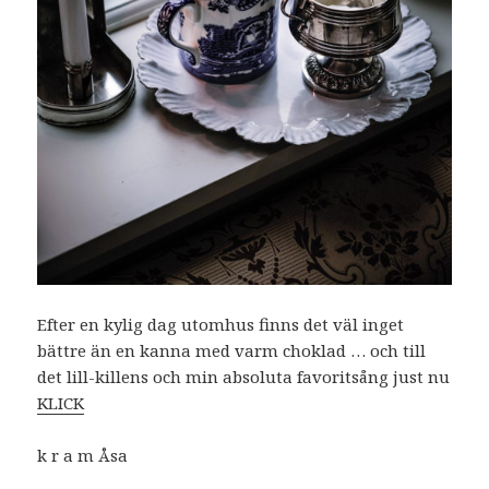
Efter en kylig dag utomhus finns det väl inget
bättre än en kanna med varm choklad … och till
det lill-killens och min absoluta favoritsång just nu
KLICK
k r a m Åsa