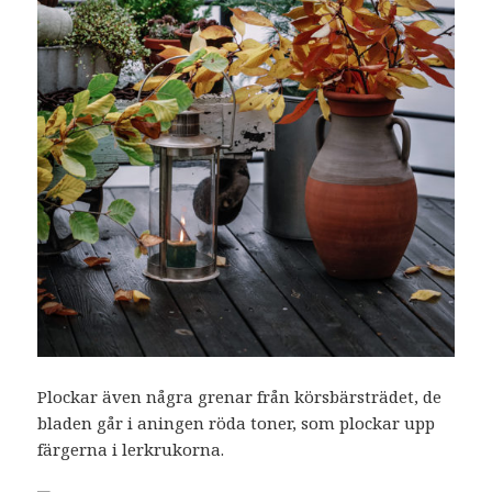
Plockar även några grenar från körsbärsträdet, de
bladen går i aningen röda toner, som plockar upp
färgerna i lerkrukorna.