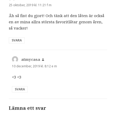
25 oktober, 2019 kl. 11:21 f m
Åh så fint du gjort! Och tänk att den låten är också
en av mina allra största favoritlåtar genom åren,
så vacker!
SVARA
atmycasa
skriver:
10 december, 2019 kl. 8:12 e m
<3 <3
SVARA
Lämna ett svar