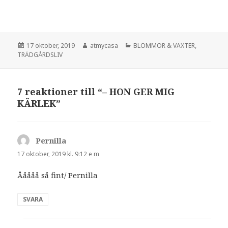
Postat
Författare
Kategorier
17 oktober, 2019
atmycasa
BLOMMOR & VÄXTER
,
TRÄDGÅRDSLIV
7 reaktioner till “– HON GER MIG
KÄRLEK”
Pernilla
skriver:
17 oktober, 2019 kl. 9:12 e m
Ååååå så fint/ Pernilla
SVARA