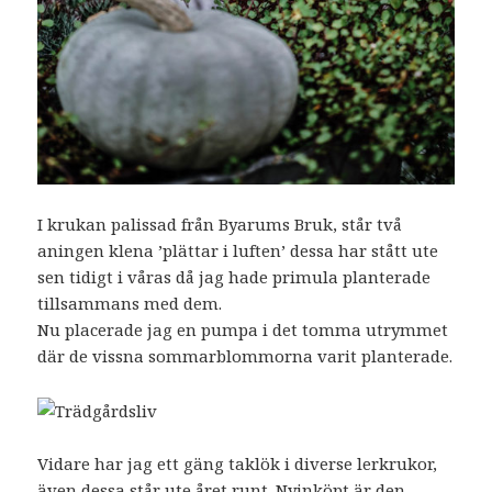
I krukan palissad från Byarums Bruk, står två
aningen klena ’plättar i luften’ dessa har stått ute
sen tidigt i våras då jag hade primula planterade
tillsammans med dem.
Nu placerade jag en pumpa i det tomma utrymmet
där de vissna sommarblommorna varit planterade.
Vidare har jag ett gäng taklök i diverse lerkrukor,
även dessa står ute året runt. Nyinköpt är den