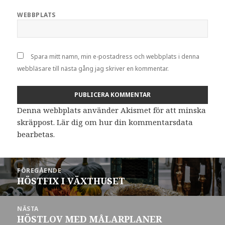
WEBBPLATS
Spara mitt namn, min e-postadress och webbplats i denna
webbläsare till nästa gång jag skriver en kommentar.
Denna webbplats använder Akismet för att minska
skräppost.
Lär dig om hur din kommentarsdata
bearbetas
.
Inläggsnavigering
FÖREGÅENDE
HÖSTFIX I VÄXTHUSET
Föregående
inlägg:
NÄSTA
HÖSTLOV MED MÅLARPLANER
Nästa