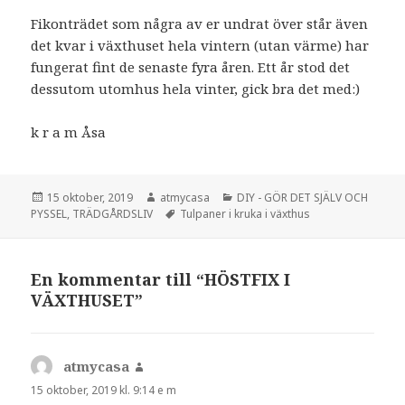
Fikonträdet som några av er undrat över står även
det kvar i växthuset hela vintern (utan värme) har
fungerat fint de senaste fyra åren. Ett år stod det
dessutom utomhus hela vinter, gick bra det med:)
k r a m Åsa
Postat
Författare
Kategorier
15 oktober, 2019
atmycasa
DIY - GÖR DET SJÄLV OCH
Taggar
PYSSEL
,
TRÄDGÅRDSLIV
Tulpaner i kruka i växthus
En kommentar till “HÖSTFIX I
VÄXTHUSET”
atmycasa
skriver:
15 oktober, 2019 kl. 9:14 e m