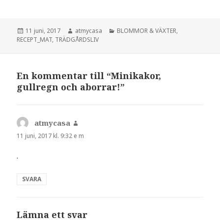
Postat
Författare
Kategorier
11 juni, 2017
atmycasa
BLOMMOR & VÄXTER
,
RECEPT_MAT
,
TRÄDGÅRDSLIV
En kommentar till “Minikakor,
gullregn och aborrar!”
atmycasa
skriver:
11 juni, 2017 kl. 9:32 e m
.
SVARA
Lämna ett svar