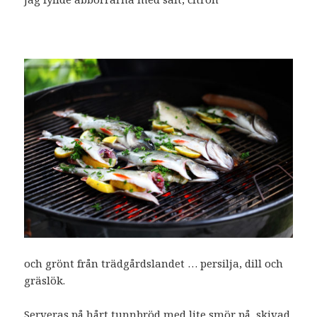
och grönt från trädgårdslandet … persilja, dill och
gräslök.
Serveras på hårt tunnbröd med lite smör på, skivad