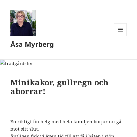
MENY
Åsa Myrberg
OCH
WIDGETS
Minikakor, gullregn och
aborrar!
En riktigt fin helg med hela familjen börjar nu gå
mot sitt slut.
Äntligen fick vi även tid till att få i båten i sjön.