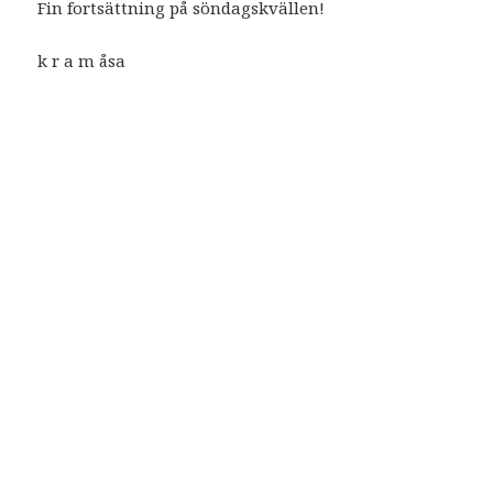
Fin fortsättning på söndagskvällen!
k r a m åsa