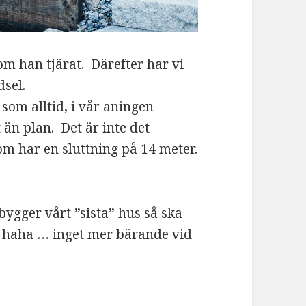
m han tjärat. Därefter har vi
dsel.
 som alltid, i vår aningen
 än plan. Det är inte det
om har en sluttning på 14 meter.
ygger vårt ”sista” hus så ska
 haha … inget mer bärande vid