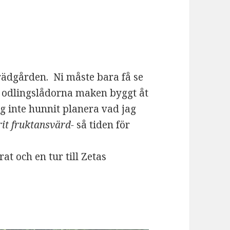
rädgården. Ni måste bara få se
e odlingslådorna maken byggt åt
g inte hunnit planera vad jag
rit fruktansvärd-
så tiden för
at och en tur till Zetas