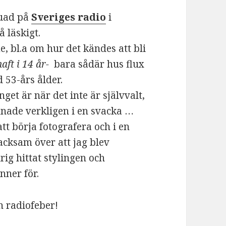
juad på
Sveriges radio
i
 läskigt.
e, bl.a om hur det kändes att bli
aft i 14 år-
bara sådär hus flux
d 53-års ålder.
inget är när det inte är självvalt,
mnade verkligen i en svacka …
att börja fotografera och i en
acksam över att jag blev
rig hittat stylingen och
nner för.
an radiofeber!