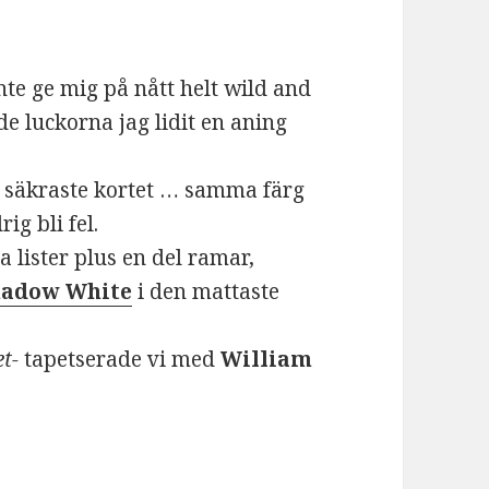
te ge mig på nått helt wild and
e luckorna jag lidit en aning
ra säkraste kortet … samma färg
ig bli fel.
a lister plus en del ramar,
Shadow White
i den mattaste
et-
tapetserade vi med
William