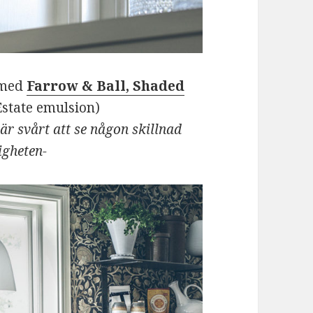
 med
Farrow & Ball, Shaded
Estate emulsion)
är svårt att se någon skillnad
igheten-