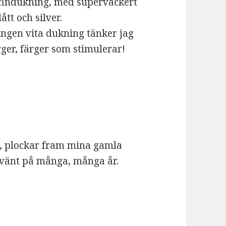
. findukning, med supervackert
tt och silver.
aningen vita dukning tänker jag
ger, färger som stimulerar!
lv, plockar fram mina gamla
nvänt på många, många år.