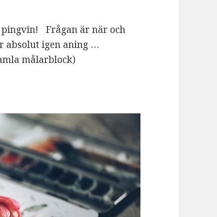
en pingvin! Frågan är när och
ar absolut igen aning …
gamla målarblock)