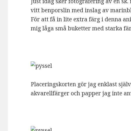
Just idag sker fotografering av en sk
vitt benporslin med inslag av marinblå
För att få in lite extra färg i denna 
mig låga små buketter med starka fär
Placeringskorten gör jag enklast sjä
akvarellfärger och papper jag inte a