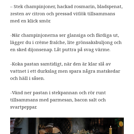
– Stek champinjoner, hackad rosmarin, bladspenat,
zesten av citron och pressad vitlök tillsammans
med en klick smör.
-När champinjonerna ser glansiga och färdiga ut,
lägger du i crème fraîche, lite grönsaksbuljong och
en sked dijonsenap. Låt puttra på svag värme.
-Koka pastan samtidigt, när den är klar slå av
vattnet i ett durkslag men spara några matskedar
och häll i såsen.
-Vänd ner pastan i stekpannan och rör runt
tillsammans med parmesan, bacon salt och
svartpeppar.