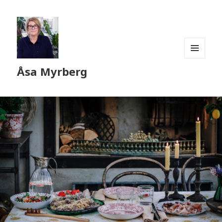
MENY
Åsa Myrberg
OCH
WIDGETS