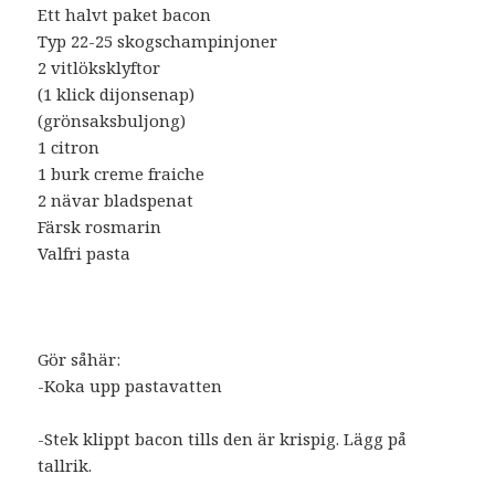
Ett halvt paket bacon
Typ 22-25 skogschampinjoner
2 vitlöksklyftor
(1 klick dijonsenap)
(grönsaksbuljong)
1 citron
1 burk creme fraiche
2 nävar bladspenat
Färsk rosmarin
Valfri pasta
Gör såhär:
-Koka upp pastavatten
-Stek klippt bacon tills den är krispig. Lägg på
tallrik.