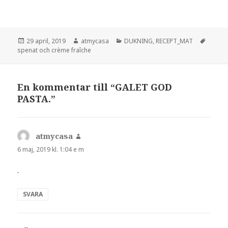
Postat
Författare
Kategorier
Tagga
29 april, 2019
atmycasa
DUKNING
,
RECEPT_MAT
spenat och crème fraîche
En kommentar till “GALET GOD
PASTA.”
atmycasa
skriver:
6 maj, 2019 kl. 1:04 e m
.
SVARA