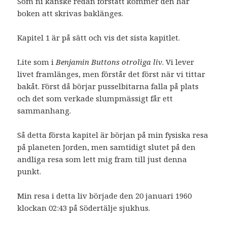
Som ni kanske redan förstått kommer den här
boken att skrivas baklänges.
Kapitel 1 är på sätt och vis det sista kapitlet.
Lite som i
Benjamin Buttons otroliga liv
. Vi lever
livet framlänges, men förstår det först när vi tittar
bakåt. Först då börjar pusselbitarna falla på plats
och det som verkade slumpmässigt får ett
sammanhang.
Så detta första kapitel är början på min fysiska resa
på planeten Jorden, men samtidigt slutet på den
andliga resa som lett mig fram till just denna
punkt.
Min resa i detta liv började den 20 januari 1960
klockan 02:43 på Södertälje sjukhus.