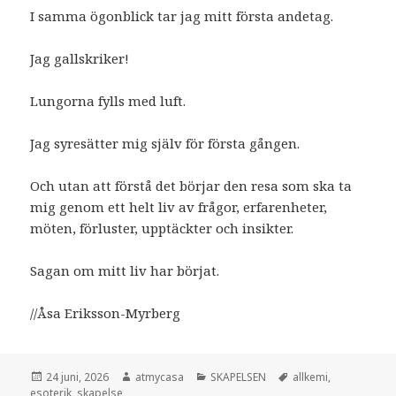
I samma ögonblick tar jag mitt första andetag.
Jag gallskriker!
Lungorna fylls med luft.
Jag syresätter mig själv för första gången.
Och utan att förstå det börjar den resa som ska ta
mig genom ett helt liv av frågor, erfarenheter,
möten, förluster, upptäckter och insikter.
Sagan om mitt liv har börjat.
//Åsa Eriksson-Myrberg
Postat
Författare
Kategorier
Taggar
24 juni, 2026
atmycasa
SKAPELSEN
allkemi
,
esoterik
,
skapelse