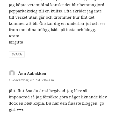
Jag köpte vetemjöl så kanske det blir hemmagjord
pepparkaksdeg till en kuliss. Ofta skrider jag inte
till verket utan går och drömmer hur fint det
kommer att bli. Önskar dig en underbar jul och ser
fram mot dina inlägg både på insta och blogg.
Kram
Birgitta
SVARA
Åsa Aabakken
skriver:
18 december, 2017 kl. 9:04 e m
Jättefint Åsa du är så begåvad. Jag blev så
imponerad så jag försökte göra något liknande blev
dock en blek kopia. Du har den finaste bloggen, go
girl ♥️♥️♥️.