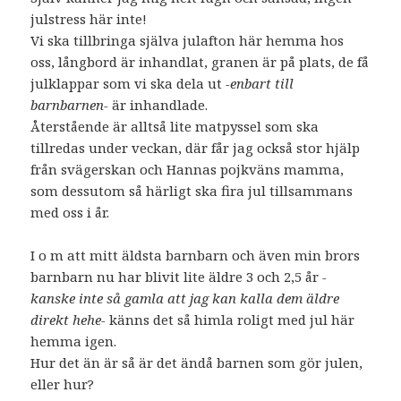
julstress här inte!
Vi ska tillbringa själva julafton här hemma hos
oss, långbord är inhandlat, granen är på plats, de få
julklappar som vi ska dela ut
-enbart till
barnbarnen-
är inhandlade.
Återstående är alltså lite matpyssel som ska
tillredas under veckan, där får jag också stor hjälp
från svägerskan och Hannas pojkväns mamma,
som dessutom så härligt ska fira jul tillsammans
med oss i år.
I o m att mitt äldsta barnbarn och även min brors
barnbarn nu har blivit lite äldre 3 och 2,5 år
-
kanske inte så gamla att jag kan kalla dem äldre
direkt hehe-
känns det så himla roligt med jul här
hemma igen.
Hur det än är så är det ändå barnen som gör julen,
eller hur?