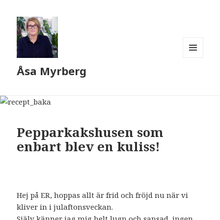
MENY
Åsa Myrberg
OCH
WIDGETS
Pepparkakshusen som
enbart blev en kuliss!
Hej på ER, hoppas allt är frid och fröjd nu när vi
kliver in i julaftonsveckan.
Själv känner jag mig helt lugn och sansad, ingen