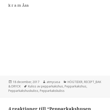
k r a m Åsa
Postat
Författare
Kategorier
18 december, 2017
atmycasa
HÖGTIDER
,
RECEPT_BAK
Taggar
& DRYCK
Kuliss av pepparkakshus
,
Pepparkakshus
,
Pepparkakshuskuliss
,
Pepparkakskuliss
4 reaktioner till “Pepparkakshusen