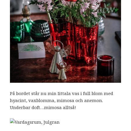
På bordet står nu min Iittala vas i full blom med
hyacint, vaxblomma, mimosa och anemon.
Underbar doft…mimosa alltså!