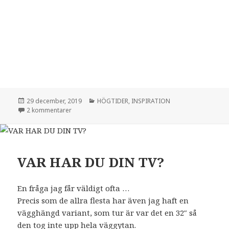
Postat
Kategorier
29 december, 2019
HÖGTIDER
,
INSPIRATION
till ENKEL NYÅRSDUKNING
2 kommentarer
VAR HAR DU DIN TV?
En fråga jag får väldigt ofta …
Precis som de allra flesta har även jag haft en
vägghängd variant, som tur är var det en 32″ så
den tog inte upp hela väggytan.