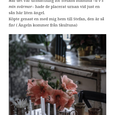
När det var urnsättning för Stefans mamma –
d v s
min svärmor
– hade de placerat urnan vid just en
sån här liten ängel.
Köpte genast en med mig hem till Stefan, den är så
fin! ( Ängeln kommer från Skultuna)