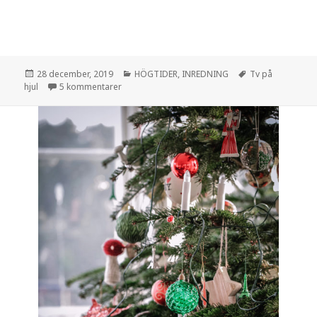
Postat
Kategorier
Taggar
28 december, 2019
HÖGTIDER
,
INREDNING
Tv på
till VAR HAR DU DIN TV?
hjul
5 kommentarer