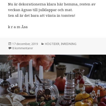
Nu är dekorationerna klara här hemma, resten av
veckan ägnas till julklappar och mat.
Sen så är det bara att vänta in tomten!
k r a m Åsa
Postat
Kategorier
17 december, 2019
HÖGTIDER
,
INREDNING
till JUL I VÅRT HUS
8 kommentarer