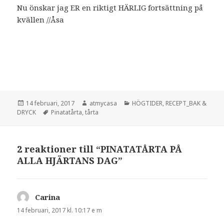
Nu önskar jag ER en riktigt HÄRLIG fortsättning på
kvällen //Åsa
Postat
Författare
Kategorier
14 februari, 2017
atmycasa
HÖGTIDER
,
RECEPT_BAK &
Taggar
DRYCK
Pinatatårta
,
tårta
2 reaktioner till “PINATATÅRTA PÅ
ALLA HJÄRTANS DAG”
Carina
skriver:
14 februari, 2017 kl. 10:17 e m