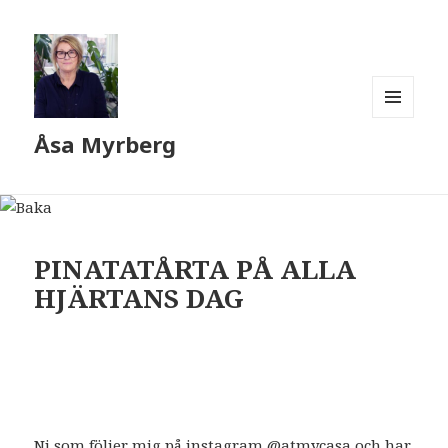
MENY
Åsa Myrberg
OCH
WIDGETS
PINATATÅRTA PÅ ALLA
HJÄRTANS DAG
Ni som följer mig på instagram @atmycasa och har