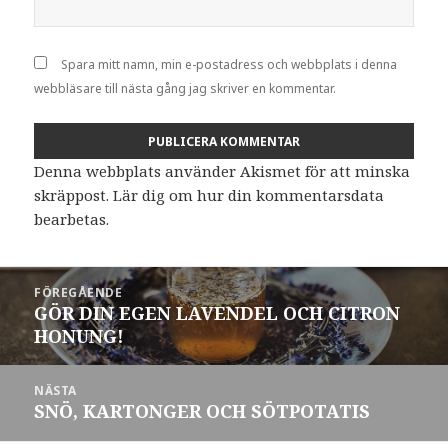
Spara mitt namn, min e-postadress och webbplats i denna
webbläsare till nästa gång jag skriver en kommentar.
Denna webbplats använder Akismet för att minska
skräppost.
Lär dig om hur din kommentarsdata
bearbetas
.
Inläggsnavigering
FÖREGÅENDE
GÖR DIN EGEN LAVENDEL OCH CITRON
Föregående
HONUNG!
inlägg:
NÄSTA
SNÖ, KARTONGER OCH SÖTPOTATIS
Nästa
inlägg: