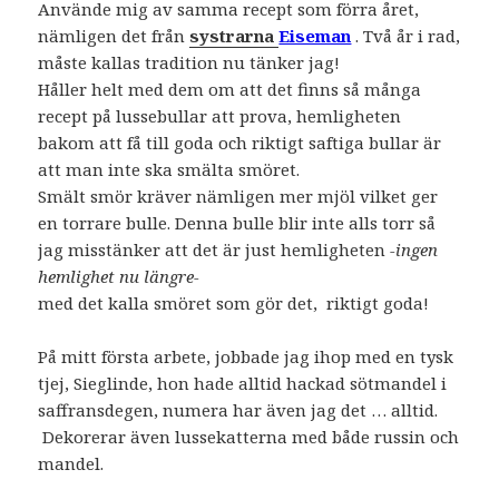
Använde mig av samma recept som förra året,
nämligen det från
systrarna
Eiseman
. Två år i rad,
måste kallas tradition nu tänker jag!
Håller helt med dem om att det finns så många
recept på lussebullar att prova, hemligheten
bakom att få till goda och riktigt saftiga bullar är
att man inte ska smälta smöret.
Smält smör kräver nämligen mer mjöl vilket ger
en torrare bulle. Denna bulle blir inte alls torr så
jag misstänker att det är just hemligheten
-ingen
hemlighet nu längre-
med det kalla smöret som gör det, riktigt goda!
På mitt första arbete, jobbade jag ihop med en tysk
tjej, Sieglinde, hon hade alltid hackad sötmandel i
saffransdegen, numera har även jag det … alltid.
Dekorerar även lussekatterna med både russin och
mandel.