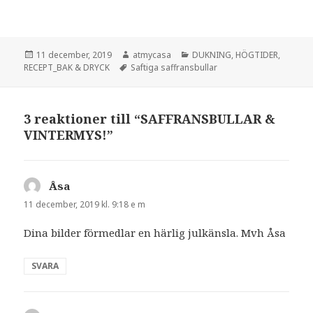
Postat
Författare
Kategorier
11 december, 2019
atmycasa
DUKNING
,
HÖGTIDER
,
Taggar
RECEPT_BAK & DRYCK
Saftiga saffransbullar
3 reaktioner till “SAFFRANSBULLAR &
VINTERMYS!”
Åsa
skriver:
11 december, 2019 kl. 9:18 e m
Dina bilder förmedlar en härlig julkänsla. Mvh Åsa
SVARA