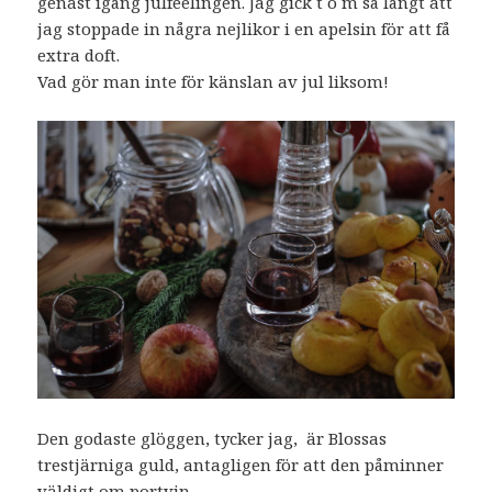
genast igång julfeelingen. Jag gick t o m så långt att
jag stoppade in några nejlikor i en apelsin för att få
extra doft.
Vad gör man inte för känslan av jul liksom!
Den godaste glöggen, tycker jag, är Blossas
trestjärniga guld, antagligen för att den påminner
väldigt om portvin.