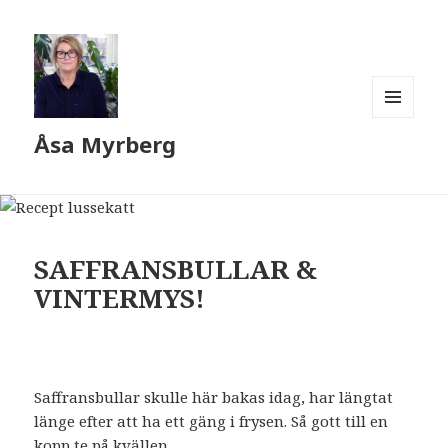
MENY
Åsa Myrberg
OCH
WIDGETS
SAFFRANSBULLAR &
VINTERMYS!
Saffransbullar skulle här bakas idag, har längtat
länge efter att ha ett gäng i frysen. Så gott till en
kopp te på kvällen.