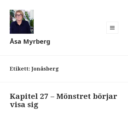
MENY
Åsa Myrberg
OCH
WIDGETS
Etikett:
Jonåsberg
Kapitel 27 – Mönstret börjar
visa sig